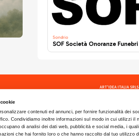
Sondrio
SOF Società Onoranze Funebri
ART'IDEA ITALIA SRLS
social
Via Mazzini, 23 23100 Son
CF/PI 01035400140
 cookie
ISCR. REA SO 77902
artideaitaliasrls@legalma
rsonalizzare contenuti ed annunci, per fornire funzionalità dei so
ffico. Condividiamo inoltre informazioni sul modo in cui utilizzi il 
 occupano di analisi dei dati web, pubblicità e social media, i qual
azioni che hai fornito loro o che hanno raccolto dal tuo utilizzo d