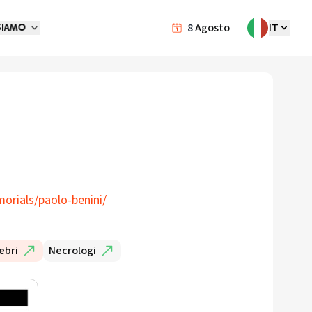
8
Agosto
IT
SIAMO
orials/paolo-benini/
ebri
Necrologi