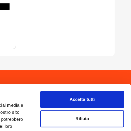
drio
Privacy Policy
-
Cookie Policy
Copyright 2025 © Calendario Valtellinese
Made by Dijiti
Accetta tutti
il.it
cial media e
nostro sito
Rifiuta
i potrebbero
ei loro