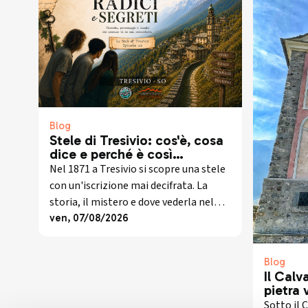
Blog
Stele di Tresivio: cos'è, cosa
dice e perché è così
importante
Nel 1871 a Tresivio si scopre una stele
con un'iscrizione mai decifrata. La
storia, il mistero e dove vederla nel
terzo episodio di Tra Radici e Segreti.
ven, 07/08/2026
Blog
Il Calva
pietra 
scompa
Sotto il C