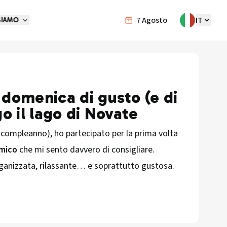
7
Agosto
IT
SIAMO
domenica di gusto (e di
o il lago di Novate
o compleanno), ho partecipato per la prima volta
mico
che mi sento davvero di consigliare.
rganizzata, rilassante… e soprattutto gustosa.