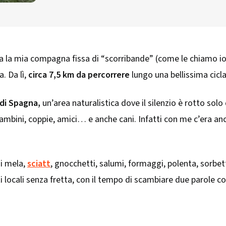
a la mia compagna fissa di “scorribande” (come le chiamo io)
. Da lì,
circa 7,5 km da percorrere
lungo una bellissima cicl
 di Spagna,
un’area naturalistica dove il silenzio è rotto solo 
ambini, coppie, amici… e anche cani. Infatti con me c’era a
di mela,
sciatt
, gnocchetti, salumi, formaggi, polenta, sorbet
i locali senza fretta, con il tempo di scambiare due parole c