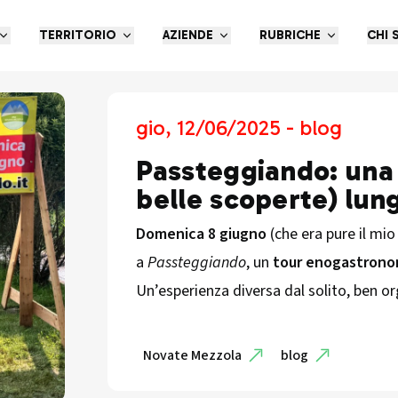
TERRITORIO
AZIENDE
RUBRICHE
CHI 
gio, 12/06/2025 - blog
Passteggiando: una 
belle scoperte) lung
Domenica 8 giugno
(che era pure il mi
a
Passteggiando
, un
tour enogastrono
Un’esperienza diversa dal solito, ben o
Novate Mezzola
blog