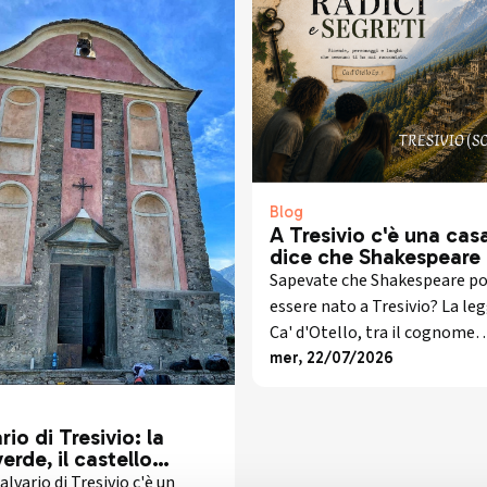
Blog
A Tresivio c'è una cas
dice che Shakespeare
era inglese
Sapevate che Shakespeare p
essere nato a Tresivio? La le
Ca' d'Otello, tra il cognome
Crollalanza e il libro di Giorg
mer, 22/07/2026
Gianoncelli.
rio di Tresivio: la
verde, il castello
rso e lo scavo che
alvario di Tresivio c'è un