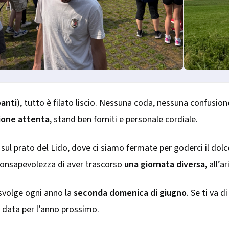
panti
), tutto è filato liscio. Nessuna coda, nessuna confusio
ione attenta
, stand ben forniti e personale cordiale.
 sul prato del Lido, dove ci siamo fermate per goderci il dolce
consapevolezza di aver trascorso
una giornata diversa
, all’a
 svolge ogni anno la
seconda domenica di giugno
. Se ti va 
 data per l’anno prossimo.