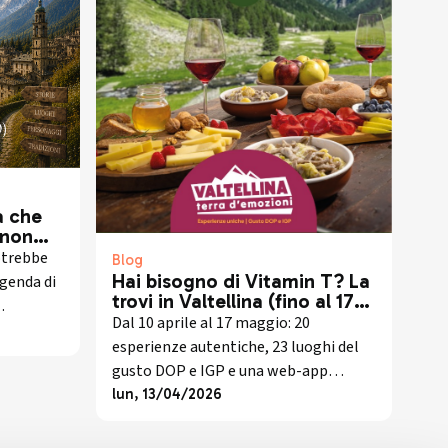
a che
 non
otrebbe
Blog
Hai bisogno di Vitamin T? La
ggenda di
trovi in Valtellina (fino al 17
maggio)
Dal 10 aprile al 17 maggio: 20
io
esperienze autentiche, 23 luoghi del
gusto DOP e IGP e una web-app
gratuita per scoprire la Valtellina
lun, 13/04/2026
come non l'hai mai vista.