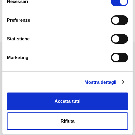
Necessari
del
consenso
Preferenze
Statistiche
Altri articoli che potrebbero
Marketing
piacerti
Mostra dettagli
Accetta tutti
Rifiuta
Utilità