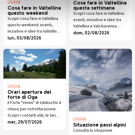
Utilità
Cosa fare in Valtellina
questa settimana
Cosa fare in Valtellina
questo weekend
Scopri cosa fare in Valtellina:
Scopri cosa fare in Valtellina
eventi, iniziative e idee tra
questo weekend: eventi,
Valtellina e Valchiavenna
iniziative e idee tra Valtellina
aggiornate durante l’anno.
dom, 02/08/2026
e Valchiavenna aggiornate
lun, 03/08/2026
ogni settimana.
Utilità
Orari apertura del
forte di Oga
Il Forte "Venini" di Valdisotto è
chiuso per ristrutturazione.
Scopri i contatti utili, le tariffe
Utilità
aggiornate e rimani informato
mer, 29/07/2026
Situazione passi alpini
sul progetto di riapertura.
Consulta la situazione