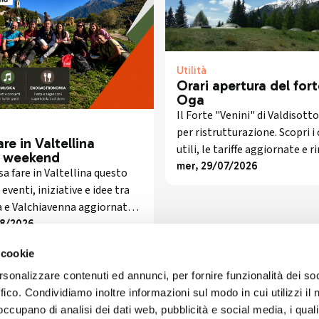
Utilità
Orari apertura del fort
Oga
Il Forte "Venini" di Valdisotto
per ristrutturazione. Scopri i
re in Valtellina
utili, le tariffe aggiornate e 
 weekend
informato sul progetto di ria
mer, 29/07/2026
sa fare in Valtellina questo
eventi, iniziative e idee tra
a e Valchiavenna aggiornate
timana.
08/2026
 cookie
rsonalizzare contenuti ed annunci, per fornire funzionalità dei so
ffico. Condividiamo inoltre informazioni sul modo in cui utilizzi il 
 occupano di analisi dei dati web, pubblicità e social media, i qual