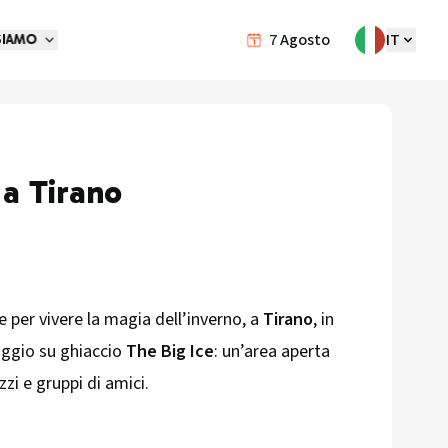
7
Agosto
IT
SIAMO
 a Tirano
 per vivere la magia dell’inverno, a
Tirano
, in
naggio su ghiaccio
The Big Ice
: un’area aperta
zzi e gruppi di amici.