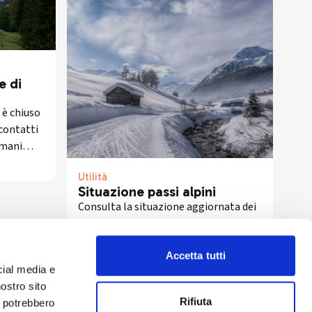
e di
 è chiuso
 contatti
rimani
pertura.
Utilità
Situazione passi alpini
Consulta la situazione aggiornata dei
Passi Alpini in Valtellina: orari,
aperture, chiusure stagionali e divieti
per Aprica, Stelvio, Gavia, Spluga,
Accetta tutti
dom, 26/07/2026
cial media e
Forcola, e altri. Obbligo catene fino al
nostro sito
15 aprile.
Rifiuta
i potrebbero