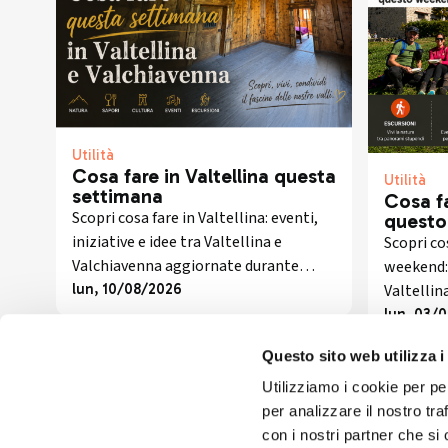
Utilità
Cosa fare in Valtellina questa
Utilità
settimana
Cosa fa
Scopri cosa fare in Valtellina: eventi,
questo
iniziative e idee tra Valtellina e
Scopri co
Valchiavenna aggiornate durante
weekend: 
l’anno.
Valtellin
lun, 10/08/2026
ogni set
lun, 03/
Questo sito web utilizza i
Utilizziamo i cookie per pe
per analizzare il nostro tra
con i nostri partner che si