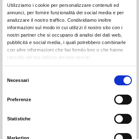
Utilizziamo i cookie per personalizzare contenuti ed
annunci, per fornire funzionalità dei social media e per
analizzare il nostro traffico. Condividiamo inoltre
informazioni sul modo in cui utilizzi il nostro sito con i
nostri partner che si occupano di analisi dei dati web,
pubblicità e social media, i quali potrebbero combinarle
con altre informazioni che hai fornito loro o che hanno
Leggi il necrologio qui:
raccolto dal tuo utilizzo dei loro servizi.
https://www.onoranzefunebrisof.it/memorials/primo-
Selezione
marchetti/
Necessari
del
consenso
Sondrio
SOF Società Onoranze Funebri
Necrologi
Preferenze
Statistiche
Marketing