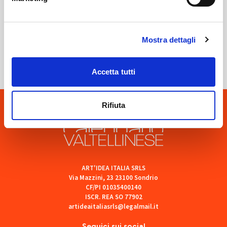
Sondrio
Mostra dettagli
SOF Società Onoranze Funebri
Accetta tutti
Rifiuta
ART'IDEA ITALIA SRLS
Via Mazzini, 23 23100 Sondrio
CF/PI 01035400140
ISCR. REA SO 77902
artideaitaliasrls@legalmail.it
Seguici sui social