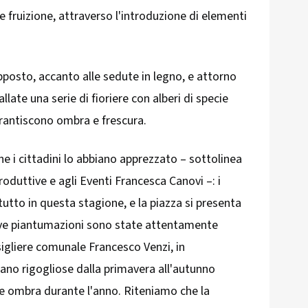
e fruizione, attraverso l'introduzione di elementi
opposto, accanto alle sedute in legno, e attorno
llate una serie di fioriere con alberi di specie
arantiscono ombra e frescura.
che i cittadini lo abbiano apprezzato – sottolinea
produttive e agli Eventi Francesca Canovi –: i
tutto in questa stagione, e la piazza si presenta
uove piantumazioni sono state attentamente
sigliere comunale Francesco Venzi, in
siano rigogliose dalla primavera all'autunno
he ombra durante l'anno. Riteniamo che la