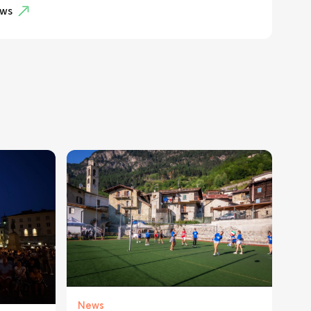
ws
News