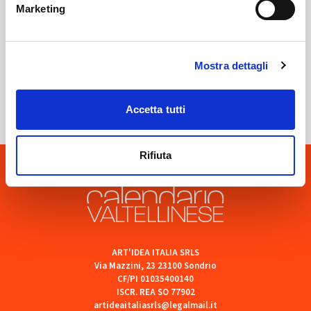
Marketing
Mostra dettagli
Sondrio
SOF Società Onoranze Funebri
Accetta tutti
Rifiuta
ART'IDEA ITALIA SRLS
Via Mazzini, 23 23100 Sondrio
CF/PI 01035400140
ISCR. REA SO 77902
artideaitaliasrls@legalmail.it