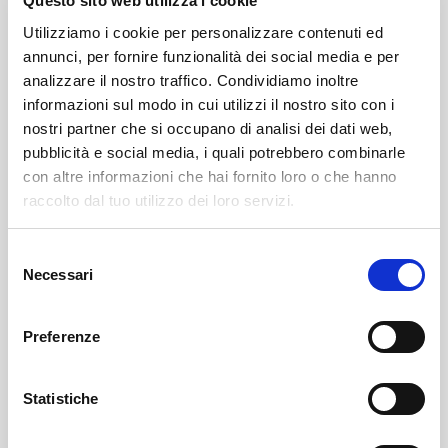
Questo sito web utilizza i cookie
Utilizziamo i cookie per personalizzare contenuti ed
annunci, per fornire funzionalità dei social media e per
analizzare il nostro traffico. Condividiamo inoltre
informazioni sul modo in cui utilizzi il nostro sito con i
nostri partner che si occupano di analisi dei dati web,
pubblicità e social media, i quali potrebbero combinarle
con altre informazioni che hai fornito loro o che hanno
raccolto dal tuo utilizzo dei loro servizi.
Leggi qui il necrologio:
Selezione
https://www.onoranzefunebrisof.it/memorials/renata-
Necessari
del
tagliabue-ved-marvaldi/
consenso
Preferenze
Sondrio
SOF Società Onoranze Funebri
Necrologi
Statistiche