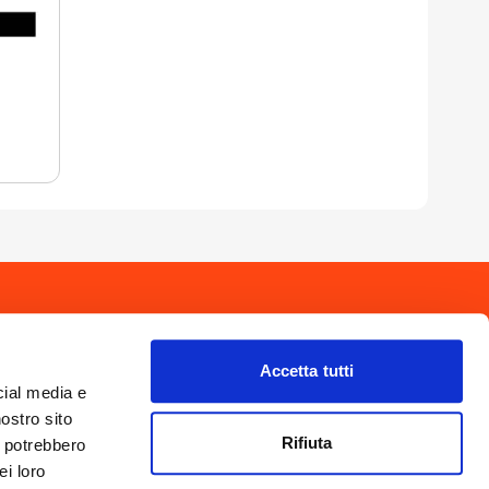
drio
Privacy Policy
-
Cookie Policy
Copyright 2025 © Calendario Valtellinese
Made by Dijiti
Accetta tutti
il.it
cial media e
nostro sito
Rifiuta
i potrebbero
ei loro