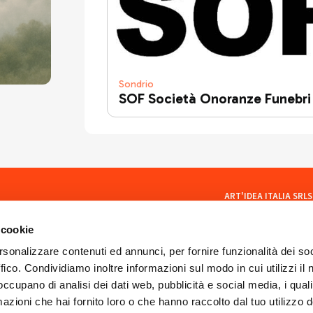
Sondrio
SOF Società Onoranze Funebri
ART'IDEA ITALIA SRLS
social
Via Mazzini, 23 23100 Son
CF/PI 01035400140
 cookie
ISCR. REA SO 77902
artideaitaliasrls@legalma
rsonalizzare contenuti ed annunci, per fornire funzionalità dei so
ffico. Condividiamo inoltre informazioni sul modo in cui utilizzi il 
 occupano di analisi dei dati web, pubblicità e social media, i qual
azioni che hai fornito loro o che hanno raccolto dal tuo utilizzo d