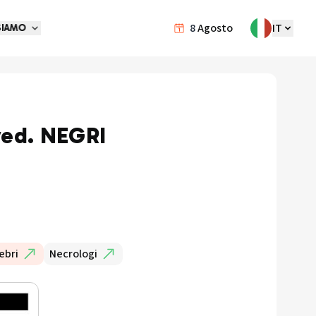
8
Agosto
IT
SIAMO
ed. NEGRI
ebri
Necrologi