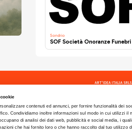
Sondrio
SOF Società Onoranze Funebri
ART'IDEA ITALIA SRLS
social
Via Mazzini, 23 23100 Son
CF/PI 01035400140
 cookie
ISCR. REA SO 77902
artideaitaliasrls@legalma
rsonalizzare contenuti ed annunci, per fornire funzionalità dei so
ffico. Condividiamo inoltre informazioni sul modo in cui utilizzi il 
 occupano di analisi dei dati web, pubblicità e social media, i qual
azioni che hai fornito loro o che hanno raccolto dal tuo utilizzo d