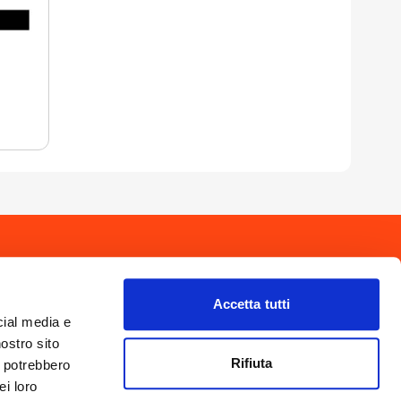
drio
Privacy Policy
-
Cookie Policy
Copyright 2025 © Calendario Valtellinese
Made by Dijiti
Accetta tutti
il.it
cial media e
nostro sito
Rifiuta
i potrebbero
ei loro