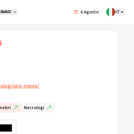
6
Agosto
IT
SIAMO
i
ologi/siro-mevio/
nebri
Necrologi