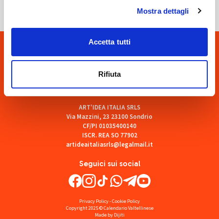
Mostra dettagli
Accetta tutti
Rifiuta
ART'IDEA ITALIA SRLS
Via Mazzini, 23 23100 Sondrio
CF/PI 01035400140
ISCR. REA SO 77902
artideaitaliasrls@legalmail.it
Seguici sui social
Privacy Policy
-
Cookie Policy
Copyright 2025 © Calendario Valtellinese
Made by Dijiti