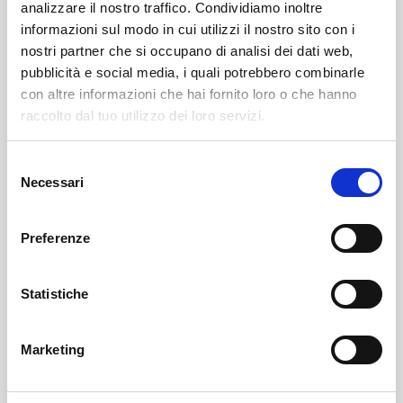
analizzare il nostro traffico. Condividiamo inoltre
informazioni sul modo in cui utilizzi il nostro sito con i
nostri partner che si occupano di analisi dei dati web,
pubblicità e social media, i quali potrebbero combinarle
con altre informazioni che hai fornito loro o che hanno
raccolto dal tuo utilizzo dei loro servizi.
Selezione
Sondalo
SOF Società Onoranze Funebri
Necrologi
Necessari
del
consenso
Preferenze
Statistiche
Marketing
Sondrio
SOF Società Onoranze Funebri