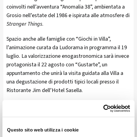
coinvolti nell’avventura “Anomalia 38”, ambientata a
Grosio nell’estate del 1986 e ispirata alle atmosfere di
Stranger Things
.
Spazio anche alle famiglie con “Giochi in Villa”,
l’animazione curata da Ludorama in programma il 19
luglio. La valorizzazione enogastronomica sarà invece
protagonista il 22 agosto con “Gustarte”, un
appuntamento che unirà la visita guidata alla Villa a
una degustazione di prodotti tipici locali presso il
Ristorante Jim dell’Hotel Sasella.
I SEGRETI DEL PARCO DELLE INCISIONI RUPESTRI
Oltre alle giornate medievali condotte dal Direttore, il
Parco mostrerà il proprio patrimonio archeologico e
Questo sito web utilizza i cookie