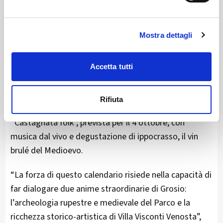
degustazione di microvinificazioni sperimentali.
Sono previsti anche i laboratori didattici gratuiti di
Mostra dettagli
rilievo archeologico “Memoria delle Rocce”, in
calendario il 2 agosto e il 26 settembre. Quest’ultimo
Accetta tutti
appuntamento includerà anche una conferenza
dedicata alla stampa 3D per le scuole.
Rifiuta
A chiudere il programma sarà la novità autunnale della
“Castagnata folk”, prevista per il 4 ottobre, con
musica dal vivo e degustazione di ippocrasso, il vin
brulé del Medioevo.
“La forza di questo calendario risiede nella capacità di
far dialogare due anime straordinarie di Grosio:
l’archeologia rupestre e medievale del Parco e la
ricchezza storico-artistica di Villa Visconti Venosta”,