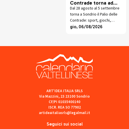
Contrade torna ad
animare Sondrio
Dal 28 agosto al 5 settembre
torna a Sondrio il Palio delle
Contrade: sport, giochi,
socialità e sfide in Piazza
gio, 06/08/2026
Garibaldi per la 64esima
edizione.
ART'IDEA ITALIA SRLS
Via Mazzini, 23 23100 Sondrio
CF/PI 01035400140
ISCR. REA SO 77902
artideaitaliasrls@legalmail.it
Seguici sui social