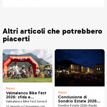
Altri articoli che potrebbero
piacerti
News
News
Valmalenco Bike Fest
2026: sfida e
Conclusione di
divertimento in MTB
Sondrio Estate 2026:
Valmalenco Bike Fest torna il
Grandi esibizioni e
Sondrio Estate 2026 chiude
22 agosto a Caspoggio con