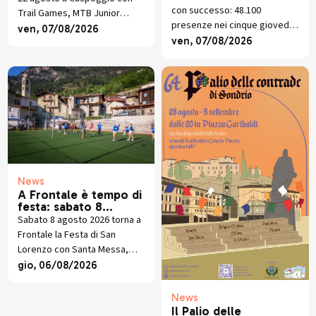
presenze in crescita
con successo: 48.100
Trail Games, MTB Junior
presenze nei cinque giovedì
Race, street food alpino,
ven, 07/08/2026
di luglio tra musica, visite
ven, 07/08/2026
premiazioni e musica dal vivo.
guidate, trekking, mercatini e
piano libero.
News
A Frontale è tempo di
festa: sabato 8
agosto torna la
Sabato 8 agosto 2026 torna a
tradizionale festa
Frontale la Festa di San
patronale di San
Lorenzo con Santa Messa,
Lorenzo
torneo di pallavolo, cucina
gio, 06/08/2026
valtellinese, giochi e musica
dal vivo.
News
Il Palio delle