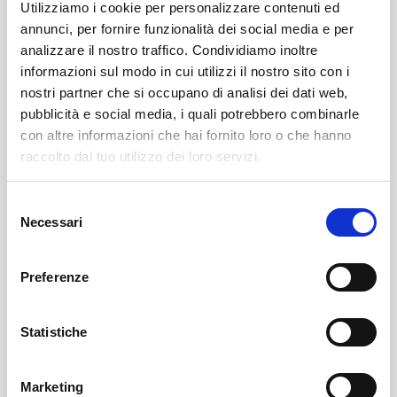
naturalistico attraverso l’atteso ciclo “Parco sotto le
Utilizziamo i cookie per personalizzare contenuti ed
stelle”, in programma il 18 luglio, l’8 agosto e il 22
annunci, per fornire funzionalità dei social media e per
agosto alle ore 21:00.
analizzare il nostro traffico. Condividiamo inoltre
informazioni sul modo in cui utilizzi il nostro sito con i
Le visite guidate notturne accompagneranno i
nostri partner che si occupano di analisi dei dati web,
pubblicità e social media, i quali potrebbero combinarle
partecipanti tra vigne e castelli, permettendo di
con altre informazioni che hai fornito loro o che hanno
osservare le incisioni della Rupe Magna illuminate
raccolto dal tuo utilizzo dei loro servizi.
dalla suggestiva luce radente.
Selezione
Il programma comprende inoltre le visite guidate
Necessari
del
gratuite al Castello di San Faustino, previste il 31
consenso
luglio e il 21 agosto nell’ambito della rinnovata
Preferenze
rassegna “L’antica Pieve di Mazzo”.
Il 28 agosto si terrà l’evento “I Vitigni Resistenti”,
Statistiche
realizzato in collaborazione con la Fondazione
Fojanini, che comprenderà una visita al vigneto e una
Marketing