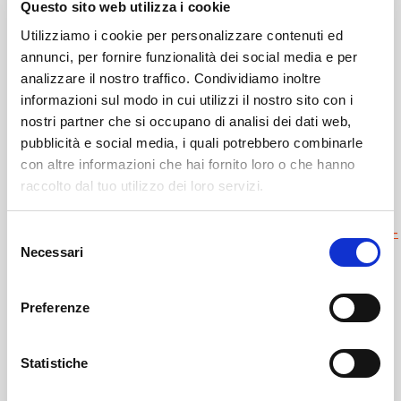
Questo sito web utilizza i cookie
Utilizziamo i cookie per personalizzare contenuti ed
annunci, per fornire funzionalità dei social media e per
analizzare il nostro traffico. Condividiamo inoltre
informazioni sul modo in cui utilizzi il nostro sito con i
nostri partner che si occupano di analisi dei dati web,
pubblicità e social media, i quali potrebbero combinarle
con altre informazioni che hai fornito loro o che hanno
Leggi il necrologio qui:
raccolto dal tuo utilizzo dei loro servizi.
https://www.onoranzefunebrisof.it/memorials/valentina-
Selezione
Necessari
mostacchi-in-del-crappo/
del
consenso
Preferenze
Albosaggia
SOF Società Onoranze Funebri
Necrologi
Statistiche