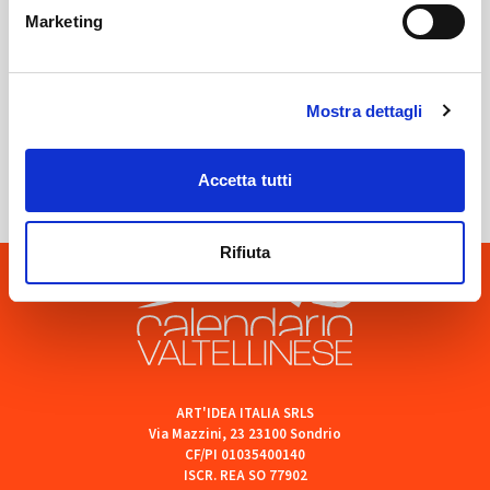
Marketing
Mostra dettagli
Sondrio
SOF Società Onoranze Funebri
Accetta tutti
Rifiuta
ART'IDEA ITALIA SRLS
Via Mazzini, 23 23100 Sondrio
CF/PI 01035400140
ISCR. REA SO 77902