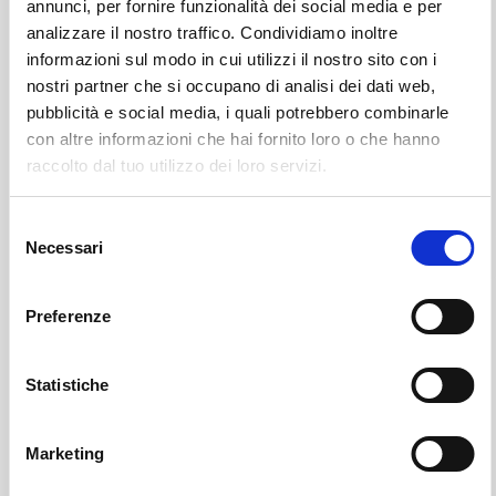
annunci, per fornire funzionalità dei social media e per
analizzare il nostro traffico. Condividiamo inoltre
informazioni sul modo in cui utilizzi il nostro sito con i
nostri partner che si occupano di analisi dei dati web,
pubblicità e social media, i quali potrebbero combinarle
con altre informazioni che hai fornito loro o che hanno
raccolto dal tuo utilizzo dei loro servizi.
Selezione
Castione Andevenno
SOF Società Onoranze Funebri
Necrologi
Necessari
del
consenso
Preferenze
Statistiche
Marketing
Sondrio