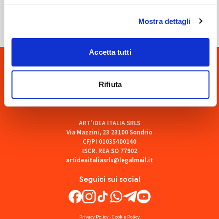
SOF Società Onoranze Funebri
Mostra dettagli
Accetta tutti
Rifiuta
ART'IDEA ITALIA SRLS
Via Mazzini, 23 23100 Sondrio
CF/PI 01035400140
ISCR. REA SO 77902
artideaitaliasrls@legalmail.it
Seguici sui social
Privacy Policy
-
Cookie Policy