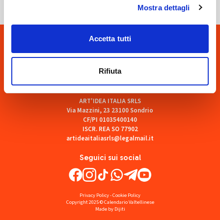
Mostra dettagli
Accetta tutti
Rifiuta
ART'IDEA ITALIA SRLS
Via Mazzini, 23 23100 Sondrio
CF/PI 01035400140
ISCR. REA SO 77902
artideaitaliasrls@legalmail.it
Seguici sui social
Privacy Policy
-
Cookie Policy
Copyright 2025 © Calendario Valtellinese
Made by Dijiti