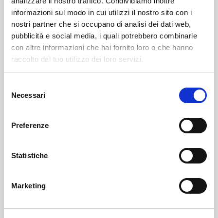
analizzare il nostro traffico. Condividiamo inoltre
informazioni sul modo in cui utilizzi il nostro sito con i
nostri partner che si occupano di analisi dei dati web,
pubblicità e social media, i quali potrebbero combinarle
con altre informazioni che hai fornito loro o che hanno
raccolto dal tuo utilizzo dei loro servizi.
Selezione
Sondrio
SOF Società Onoranze Funebri
Necrologi
Necessari
del
consenso
Preferenze
Statistiche
Marketing
Sondrio
SOF Società Onoranze Funebri