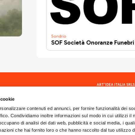
Sondrio
SOF Società Onoranze Funebri
ART'IDEA ITALIA SRLS
social
Via Mazzini, 23 23100 Son
CF/PI 01035400140
 cookie
ISCR. REA SO 77902
artideaitaliasrls@legalma
rsonalizzare contenuti ed annunci, per fornire funzionalità dei so
ffico. Condividiamo inoltre informazioni sul modo in cui utilizzi il 
 occupano di analisi dei dati web, pubblicità e social media, i qual
azioni che hai fornito loro o che hanno raccolto dal tuo utilizzo d