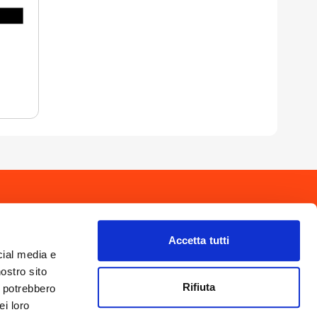
drio
Privacy Policy
-
Cookie Policy
Copyright 2025 © Calendario Valtellinese
Made by Dijiti
Accetta tutti
il.it
cial media e
nostro sito
Rifiuta
i potrebbero
ei loro