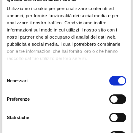
ℹ️ Informazioni utili
Utilizziamo i cookie per personalizzare contenuti ed
annunci, per fornire funzionalità dei social media e per
Comune di riferimento
: Mello (SO)
analizzare il nostro traffico. Condividiamo inoltre
informazioni sul modo in cui utilizzi il nostro sito con i
Località
: Costiera dei Cech
nostri partner che si occupano di analisi dei dati web,
pubblicità e social media, i quali potrebbero combinarle
Accesso
: libero
con altre informazioni che hai fornito loro o che hanno
raccolto dal tuo utilizzo dei loro servizi.
Orari di apertura
: sempre accessibile
Selezione
Ingresso
: gratuito​
Necessari
del
consenso
🚗 Come arrivare
Preferenze
Statistiche
In auto
: da Morbegno, seguire le indicazioni per
Mello.