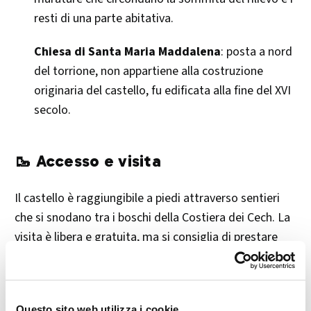
resti di una parte abitativa.
Chiesa di Santa Maria Maddalena
: posta a nord
del torrione, non appartiene alla costruzione
originaria del castello, fu edificata alla fine del XVI
secolo. ​
🥾 Accesso e visita
Il castello è raggiungibile a piedi attraverso sentieri
che si snodano tra i boschi della Costiera dei Cech. La
visita è libera e gratuita, ma si consiglia di prestare
attenzione al terreno irregolare e di indossare
calzature adeguate.​
Questo sito web utilizza i cookie