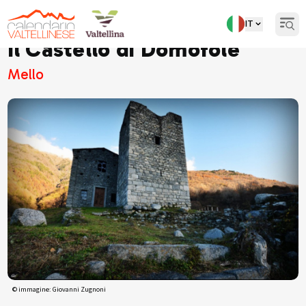
IT
Open
Il Castello di Domofole
Mello
© immagine: Giovanni Zugnoni