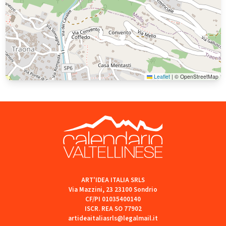
Leaflet
|
© OpenStreetMap
ART'IDEA ITALIA SRLS
Via Mazzini, 23 23100 Sondrio
CF/PI 01035400140
ISCR. REA SO 77902
artideaitaliasrls@legalmail.it