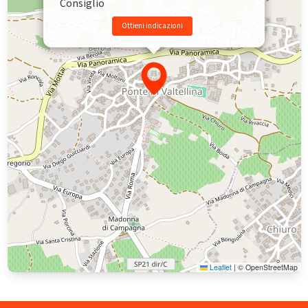
Consiglio
Ottieni indicazioni
Leaflet
|
© OpenStreetMap