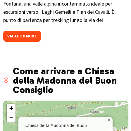
Fontana, una valle alpina incontaminata ideale per
escursioni verso i Laghi Gemelli e Pian dei Cavalli. È
punto di partenza per trekking lungo la Via dei
Terrazzamenti e la Val d'Arigna.Ogni primavera ospita
"Ponte in Fiore", rassegna culturale con mostre, concerti
VAI AL COMUNE
e visite guidate nel borgo storico.
Come arrivare a Chiesa
della Madonna del Buon
Consiglio
+
−
×
Chiesa della Madonna del Buon