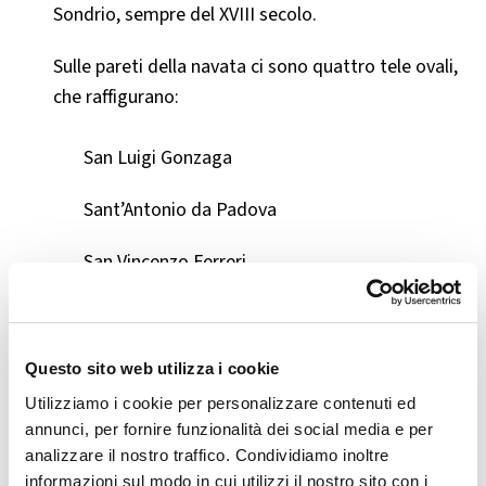
Sondrio, sempre del XVIII secolo.
Sulle pareti della navata ci sono quattro tele ovali,
che raffigurano:
San Luigi Gonzaga
Sant’Antonio da Padova
San Vincenzo Ferreri
San Giovanni Nepomuceno
Questo sito web utilizza i cookie
Sulle pareti del presbiterio sono affrescate figure
Utilizziamo i cookie per personalizzare contenuti ed
allegoriche, affiancate da altre due tele di tema
annunci, per fornire funzionalità dei social media e per
sacro.
analizzare il nostro traffico. Condividiamo inoltre
informazioni sul modo in cui utilizzi il nostro sito con i