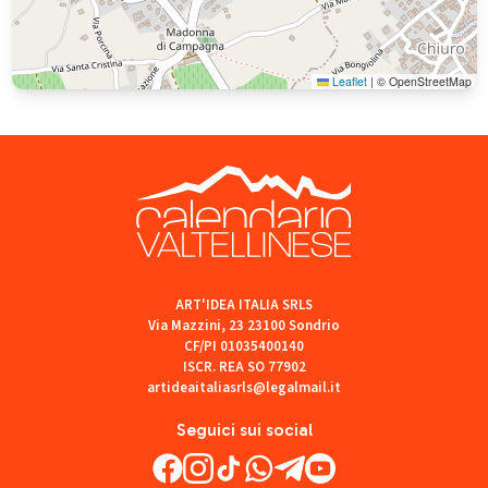
Leaflet
|
© OpenStreetMap
ART'IDEA ITALIA SRLS
Via Mazzini, 23 23100 Sondrio
CF/PI 01035400140
ISCR. REA SO 77902
artideaitaliasrls@legalmail.it
Seguici sui social