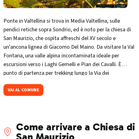
Ponte in Valtellina si trova in Media Valtellina, sulle
pendici retiche sopra Sondrio, ed è noto per la chiesa di
San Maurizio, che ospita affreschi del XV secolo e
un'ancona lignea di Giacomo Del Maino. Da visitare la Val
Fontana, una valle alpina incontaminata ideale per
escursioni verso i Laghi Gemelli e Pian dei Cavalli. È
punto di partenza per trekking lungo la Via dei
Terrazzamenti e la Val d'Arigna.Ogni primavera ospita
"Ponte in Fiore", rassegna culturale con mostre, concerti
VAI AL COMUNE
e visite guidate nel borgo storico.
Come arrivare a Chiesa di
San Maurizio