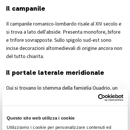
Il campanile
Il campanile romanico-lombardo risale al XIV secolo e
si trova a lato dell'abside. Presenta monofore, bifore
e trifore sovrapposte. Sullo spigolo sud-est sono
incise decorazioni altomedievali di origine ancora non
del tutto chiarita.
Il portale laterale meridionale
Qui si trovano lo stemma della famiglia Quadrio, un
affresco quattrocentesco raffigurante San Cristoforo
e una meridiana che nel tempo è diventata uno dei
simboli riconoscibili di Ponte in Valtellina.
Questo sito web utilizza i cookie
L'interno
Utilizziamo i cookie per personalizzare contenuti ed