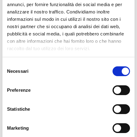
annunci, per fornire funzionalità dei social media e per
analizzare il nostro traffico. Condividiamo inoltre
La chiesa è a tre navate basilicali, con colonne in
informazioni sul modo in cui utilizzi il nostro sito con i
granito dai capitelli scolpiti e tetto a capriate lignee
nostri partner che si occupano di analisi dei dati web,
originali. Il presbiterio del 1500 è opera dei fratelli
pubblicità e social media, i quali potrebbero combinarle
Rodari di Mareggia.
con altre informazioni che hai fornito loro o che hanno
raccolto dal tuo utilizzo dei loro servizi.
Il ciborio bronzeo
Selezione
Necessari
del
È uno dei pezzi più straordinari dell'intero edificio.
consenso
Realizzato nel 1578 dai fratelli Guicciardi di Ponte,
seguendo le indicazioni di San Carlo Borromeo, è un
Preferenze
tempietto ottagonale in bronzo con formelle a tema
biblico, i quattro evangelisti sui lati e il Cristo Risorto
Statistiche
in cima. Un esempio eccellente di arte sacra post-
tridentina.
Marketing