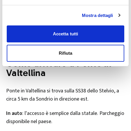
Le altre opere
Mostra dettagli
Tra i tesori artistici dell'interno: il polittico di Giovanni
Battista da Musso (1501), l'ancona di Giacomo Del
Accetta tutti
Maino, il pulpito di Baldassarre Heger (1611), gli stalli
corali di Pietro Brasca (1500) e il battistero del 1585.
Rifiuta
Come arrivare a Ponte in
Valtellina
Ponte in Valtellina si trova sulla SS38 dello Stelvio, a
circa 5 km da Sondrio in direzione est.
In auto
: l'accesso è semplice dalla statale. Parcheggio
disponibile nel paese.