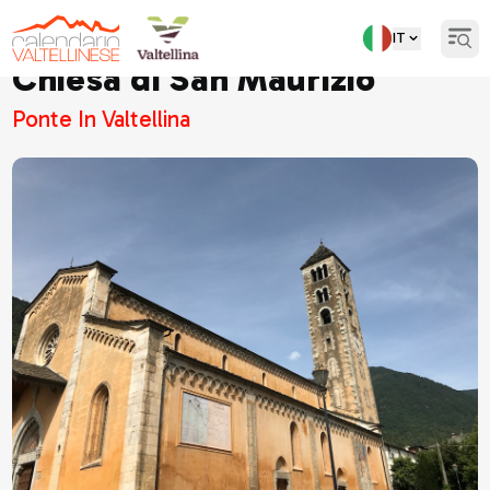
IT
Open
Chiesa di San Maurizio
Ponte In Valtellina