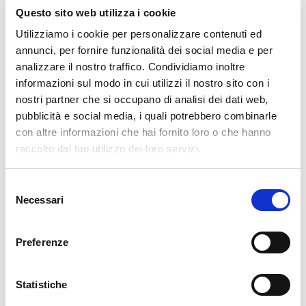
Questo sito web utilizza i cookie
Indirizzo
: Via Pietro De Mazzi, 11 – 23010 Gerola
Utilizziamo i cookie per personalizzare contenuti ed
Alta (SO)
annunci, per fornire funzionalità dei social media e per
analizzare il nostro traffico. Condividiamo inoltre
Telefono
: +39 393 8644223
informazioni sul modo in cui utilizzi il nostro sito con i
nostri partner che si occupano di analisi dei dati web,
Email
: info@ecomuseovalgerola.it
pubblicità e social media, i quali potrebbero combinarle
con altre informazioni che hai fornito loro o che hanno
Sito web
:
www.ecomuseovalgerola.it
raccolto dal tuo utilizzo dei loro servizi.
Orari di apertura
: apertura estiva; per visite di
Selezione
gruppo, contattare l’Infopoint. ​
Necessari
del
consenso
🚗 Come arrivare
Preferenze
Statistiche
In auto
: da Morbegno, seguire la SP7 in direzione