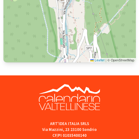
Leaflet
|
© OpenStreetMap
ART'IDEA ITALIA SRLS
Via Mazzini, 23 23100 Sondrio
CF/PI 01035400140