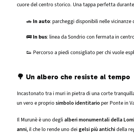
cuore del centro storico. Una tappa perfetta durant
🚗
In auto
: parcheggi disponibili nelle vicinanze 
🚌
In bus
: linea da Sondrio con fermata in centr
👟 Percorso a piedi consigliato per chi vuole esp
🌳 Un albero che resiste al tempo
Incastonato tra i muri in pietra di una corte tranquil
un vero e proprio
simbolo identitario
per Ponte in Val
Il Murunè è uno degli
alberi monumentali della Lom
anni
, il che lo rende uno dei
gelsi più antichi
della re