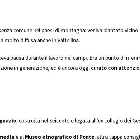
esenza comune nei paesi di montagna: veniva piantato vicino 
à molto diffusa anche in Valtellina.
aceva pausa durante il lavoro nei campi. Era un punto di riferime
azione in generazione, ed è ancora oggi
curato con attenzi
Ignazio
, costruita nel Seicento e legata all’ex collegio dei Ges
 media
e al
Museo etnografico di Ponte
, altra tappa consig