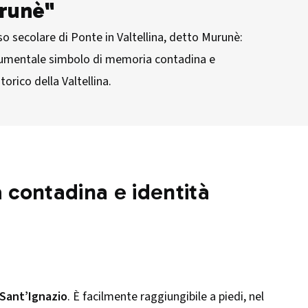
urunè"
lso secolare di Ponte in Valtellina, detto Murunè:
umentale simbolo di memoria contadina e
orico della Valtellina.
ia contadina e identità
 Sant’Ignazio
. È facilmente raggiungibile a piedi, nel