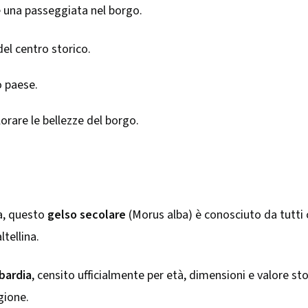
e una passeggiata nel borgo.
del centro storico.
o paese.
lorare le bellezze del borgo.
la, questo
gelso secolare
(Morus alba) è conosciuto da tutti 
tellina.
bardia
, censito ufficialmente per età, dimensioni e valore st
gione.