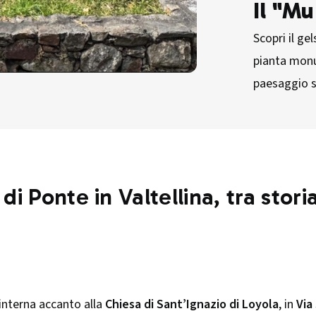
Il "M
Scopri il ge
pianta mon
paesaggio st
 di Ponte in Valtellina, tra stor
 interna accanto alla
Chiesa di Sant’Ignazio di Loyola
, in
Via