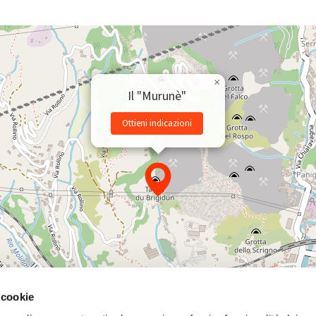
×
Il "Murunè"
Ottieni indicazioni
 cookie