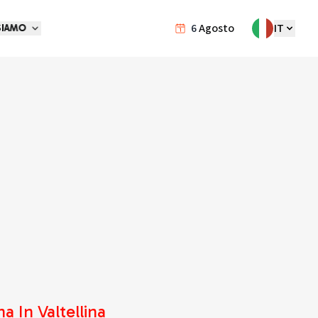
6
Agosto
IT
SIAMO
 In Valtellina