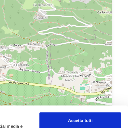
Accetta tutti
Leaflet
|
© OpenStreetMap
cial media e