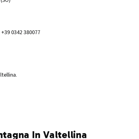
 (SO)
. +39 0342 380077​
tellina.
ntagna In Valtellina