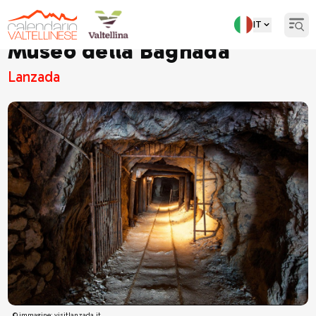
IT
Open
Museo della Bagnada
Lanzada
© immagine: visitlanzada.it