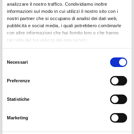
analizzare il nostro traffico. Condividiamo inoltre
informazioni sul modo in cui utilizzi il nostro sito con i
nostri partner che si occupano di analisi dei dati web,
pubblicità e social media, i quali potrebbero combinarle
con altre informazioni che hai fornito loro o che hanno
raccolto dal tuo utilizzo dei loro servizi.
Selezione
Necessari
del
consenso
Preferenze
Lanzada si trova in Valmalenco, a 983 metri di quota, ai
piedi del Pizzo Scalino. Da visitare la Diga di Campo
Statistiche
Moro, la Miniera della Bagnada e l'Alpe Prabello con il
Rifugio Cristina. È punto di partenza per escursioni verso
Marketing
il Pizzo Scalino e l'Alpe Campagneda. Ogni aprile ospita
AgriValtellina, fiera della montagna con mostra della