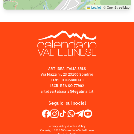
Leaflet
|
© OpenStreetMap
ART'IDEA ITALIA SRLS
Via Mazzini, 23 23100 Sondrio
CF/PI 01035400140
ISCR. REA SO 77902
artideaitaliasrls@legalmail.it
Seguici sui social
Privacy Policy
-
Cookie Policy
Copyright 2025 © Calendario Valtellinese