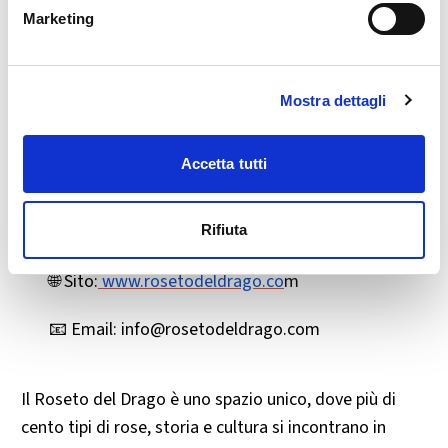
Marketing
ℹ️ Info utili
🌹 Giardino: accessibile in occasione di eventi o su
Mostra dettagli
prenotazione
🏠 Alloggi: appartamenti arredati, Wi-Fi, cucina
Accetta tutti
attrezzata
Rifiuta
📆 Attività culturali: programmate durante l’anno
🌐 Sito:
www.rosetodeldrago.co
m
📧 Email: info@rosetodeldrago.com
Il Roseto del Drago è uno spazio unico, dove più di
cento tipi di rose, storia e cultura si incontrano in