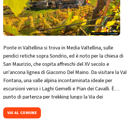
Ponte in Valtellina si trova in Media Valtellina, sulle
pendici retiche sopra Sondrio, ed è noto per la chiesa di
San Maurizio, che ospita affreschi del XV secolo e
un'ancona lignea di Giacomo Del Maino. Da visitare la Val
Fontana, una valle alpina incontaminata ideale per
escursioni verso i Laghi Gemelli e Pian dei Cavalli. È
punto di partenza per trekking lungo la Via dei
Terrazzamenti e la Val d'Arigna.Ogni primavera ospita
"Ponte in Fiore", rassegna culturale con mostre, concerti
VAI AL COMUNE
e visite guidate nel borgo storico.