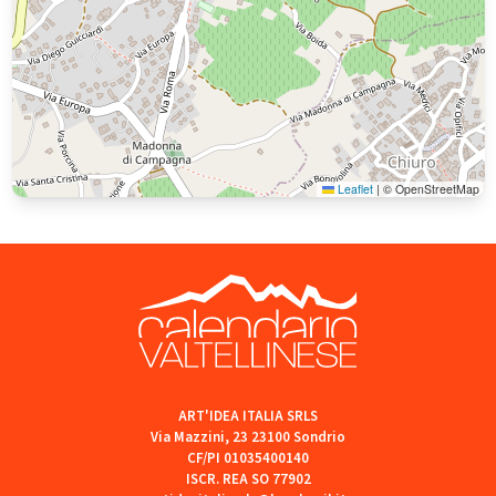
Leaflet
|
© OpenStreetMap
ART'IDEA ITALIA SRLS
Via Mazzini, 23 23100 Sondrio
CF/PI 01035400140
ISCR. REA SO 77902