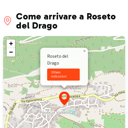
Come arrivare a Roseto
del Drago
+
−
×
Roseto del
Drago
Ottieni
indicazioni