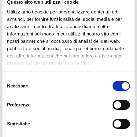
Questo sito web utilizza i cookie
piccoli eventi privati nel giardino
Utilizziamo i cookie per personalizzare contenuti ed
annunci, per fornire funzionalità dei social media e per
analizzare il nostro traffico. Condividiamo inoltre
🧭 Come arrivare
informazioni sul modo in cui utilizzi il nostro sito con i
nostri partner che si occupano di analisi dei dati web,
🚗 In auto: da Sondrio (10 min) tramite SS38, poi
pubblicità e social media, i quali potrebbero combinarle
salita verso il centro storico
con altre informazioni che hai fornito loro o che hanno
raccolto dal tuo utilizzo dei loro servizi.
🅿️ Parcheggi: presenti lungo la circonvallazione e
nelle vicinanze del centro
Selezione
Necessari
del
🚶‍♂️ A piedi: via Pizzo Scalino, nel centro storico,
consenso
facilmente raggiungibile
Preferenze
📍 Indirizzo: Via Pizzo Scalino, Ponte in Valtellina
(SO)
Statistiche