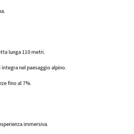
na.
etta lunga 110 metri.
i integra nel paesaggio alpino.
nze fino al 7%.
'esperienza immersiva.