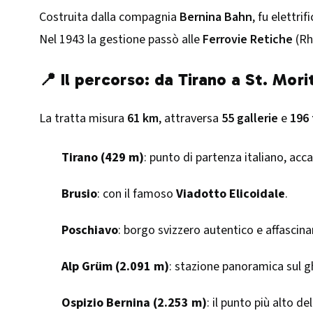
Costruita dalla compagnia
Bernina Bahn
, fu elettri
Nel 1943 la gestione passò alle
Ferrovie Retiche
(Rh
📍 Il percorso: da Tirano a St. Mori
La tratta misura
61 km
, attraversa
55 gallerie
e
196 
Tirano (429 m)
: punto di partenza italiano, acc
Brusio
: con il famoso
Viadotto Elicoidale
.
Poschiavo
: borgo svizzero autentico e affascina
Alp Grüm (2.091 m)
: stazione panoramica sul gh
Ospizio Bernina (2.253 m)
: il punto più alto de