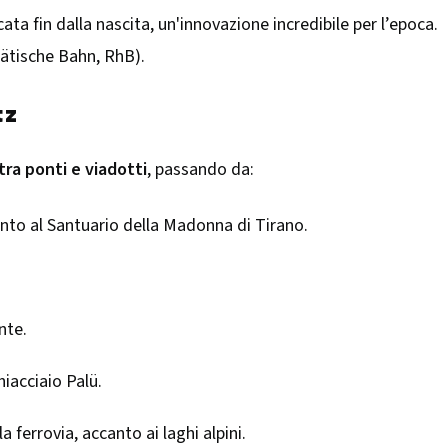
ficata fin dalla nascita, un'innovazione incredibile per l’epoca.
ätische Bahn, RhB).
tz
tra ponti e viadotti
, passando da:
anto al Santuario della Madonna di Tirano.
nte.
iacciaio Palü.
lla ferrovia, accanto ai laghi alpini.