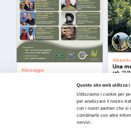
Albaredo
Una mo
Albosaggia
sab, 12/
Tra carta e sentieri Viaggio
Letterario dalle Orobie
Questo sito web utilizza i
ven, 25/09/2026
Utilizziamo i cookie per pe
per analizzare il nostro tra
con i nostri partner che si
combinarle con altre inform
servizi.
Seguici sui 