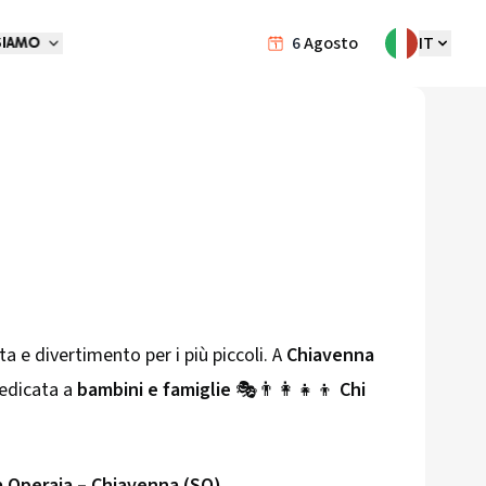
6
Agosto
IT
SIAMO
 e divertimento per i più piccoli. A
Chiavenna
dedicata a
bambini e famiglie
🎭👨‍👩‍👧‍👦
Chi
 Operaia – Chiavenna (SO)