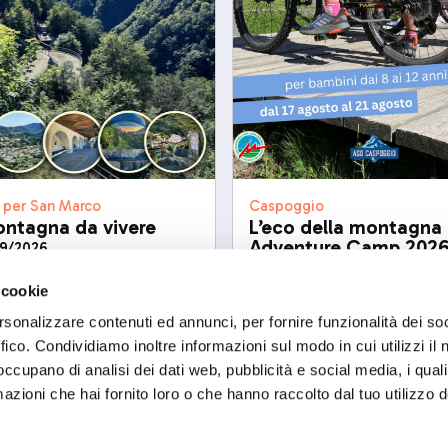
 per San Marco
Caspoggio
ntagna da vivere
L’eco della montagna
Adventure Camp 202
09/2026
lun, 17/08/2026
 cookie
rsonalizzare contenuti ed annunci, per fornire funzionalità dei so
ffico. Condividiamo inoltre informazioni sul modo in cui utilizzi il 
 occupano di analisi dei dati web, pubblicità e social media, i qual
azioni che hai fornito loro o che hanno raccolto dal tuo utilizzo d
ART'IDEA ITALIA SRLS
social
Via Mazzini, 23 23100 Son