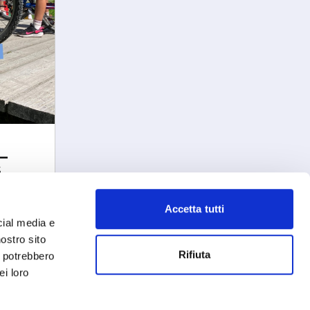
 –
6
Accetta tutti
cial media e
nostro sito
Rifiuta
i potrebbero
ei loro
drio
Privacy Policy
-
Cookie Policy