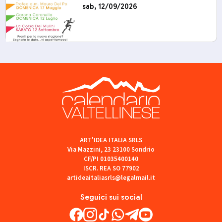
sab, 12/09/2026
ART'IDEA ITALIA SRLS
Via Mazzini, 23 23100 Sondrio
CF/PI 01035400140
ISCR. REA SO 77902
artideaitaliasrls@legalmail.it
Seguici sui social