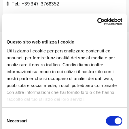
📱 Tel.: +39 347 3768352
Questo sito web utilizza i cookie
🏘️ Scopri il comune di
Utilizziamo i cookie per personalizzare contenuti ed
Chiesa In Valmalenco
annunci, per fornire funzionalità dei social media e per
analizzare il nostro traffico. Condividiamo inoltre
informazioni sul modo in cui utilizzi il nostro sito con i
nostri partner che si occupano di analisi dei dati web,
pubblicità e social media, i quali potrebbero combinarle
con altre informazioni che hai fornito loro o che hanno
raccolto dal tuo utilizzo dei loro servizi.
Selezione
Necessari
del
consenso