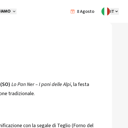
8
Agosto
IT
SIAMO
 (SO)
Lo Pan Ner – I pani delle Alpi
, la festa
ione tradizionale.
nificazione con la segale di Teglio (Forno del