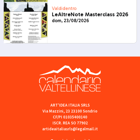
Valdidentro
LeAltreNote Masterclass 2026
dom, 23/08/2026
ART'IDEA ITALIA SRLS
Via Mazzini, 23 23100 Sondrio
CF/PI 01035400140
ISCR. REA SO 77902
artideaitaliasrls@legalmail.it