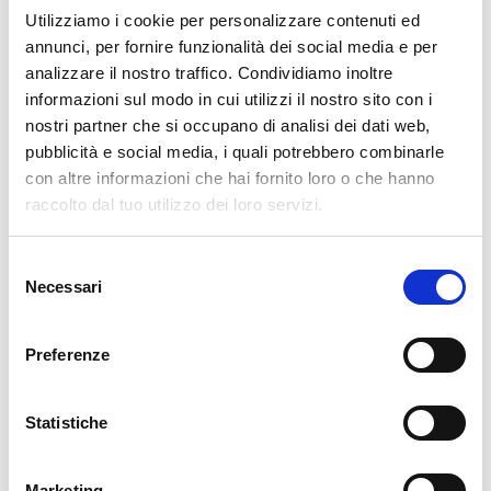
Utilizziamo i cookie per personalizzare contenuti ed
annunci, per fornire funzionalità dei social media e per
analizzare il nostro traffico. Condividiamo inoltre
informazioni sul modo in cui utilizzi il nostro sito con i
nostri partner che si occupano di analisi dei dati web,
pubblicità e social media, i quali potrebbero combinarle
con altre informazioni che hai fornito loro o che hanno
raccolto dal tuo utilizzo dei loro servizi.
Selezione
Necessari
del
consenso
Val Masino si trova in Valtellina, tra Morbegno e Sondrio,
Preferenze
ed è noto per la Val di Mello, riserva naturale con torrenti,
cascate e pareti di granito, meta ideale per escursionisti
Statistiche
e climber. Da visitare anche Preda Rossa, con i suoi
paesaggi glaciali, e i Bagni di Masino, località termale
Marketing