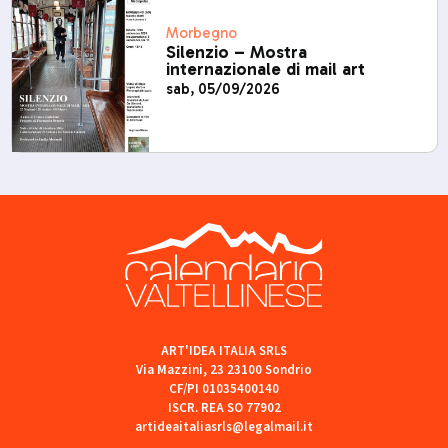
Morbegno
Silenzio – Mostra
internazionale di mail art
sab, 05/09/2026
ART'IDEA ITALIA SRLS
Via Mazzini, 23 23100 Sondrio
CF/PI 01035400140
ISCR. REA SO 77902
artideaitaliasrls@legalmail.it