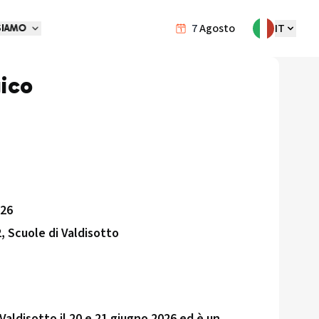
7
Agosto
IT
SIAMO
ico
026
, Scuole di Valdisotto
Valdisotto il 20 e 21 giugno 2026 ed è un