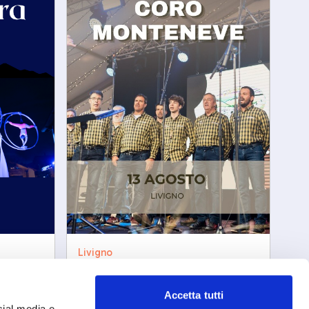
Livigno
Coro Monteneve
gio, 13/08/2026
Accetta tutti
cial media e