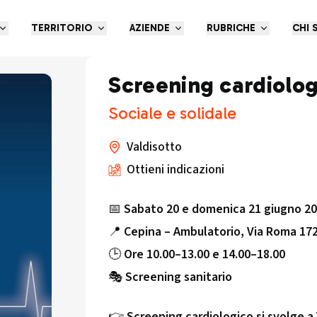
TERRITORIO
AZIENDE
RUBRICHE
CHI 
Screening cardiolog
Sociale e solidale
Valdisotto
Ottieni indicazioni
📅
Sabato 20 e domenica 21 giugno 2
📍
Cepina – Ambulatorio, Via Roma 172
🕒
Ore 10.00–13.00 e 14.00–18.00
🎭
Screening sanitario
👉
Screening cardiologico si svolge a 