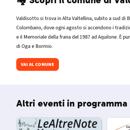
🏘️ Scopri il comune di Val
Valdisotto si trova in Alta Valtellina, subito a sud di 
Colombano, dove ogni agosto si accendono i tradiziona
e il Memoriale della frana del 1987 ad Aquilone. È pun
di Oga e Bormio.
VAI AL COMUNE
Altri eventi in programma 