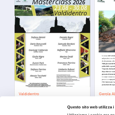
Valdidentro
Gerola A
LeAltreNote Masterclass
Giornat
2026
Dossa
Questo sito web utilizza i
dom, 23/08/2026
ven, 18/
Utilizziamo i cookie per pe