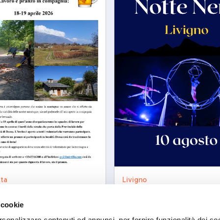
lta
Livigno
e di pulizia strada di
Notte Nera
lun, 10/08/2026
 cookie
04/2206
rsonalizzare contenuti ed annunci, per fornire funzionalità dei so