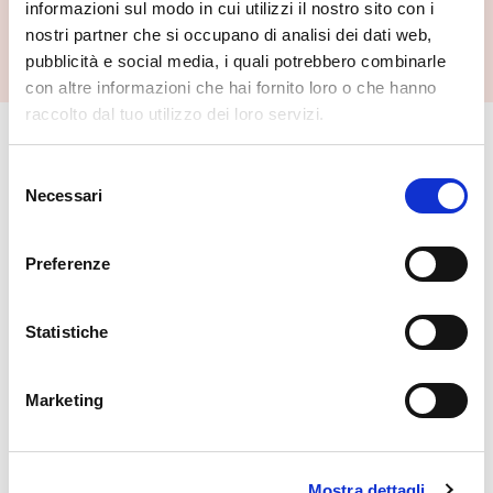
informazioni sul modo in cui utilizzi il nostro sito con i
Passo del Mortirolo
Mazzo Di Valtellina
nostri partner che si occupano di analisi dei dati web,
pubblicità e social media, i quali potrebbero combinarle
con altre informazioni che hai fornito loro o che hanno
raccolto dal tuo utilizzo dei loro servizi.
🏘️ Scopri il comune di
Selezione
Mazzo Di Valtellina
Necessari
del
consenso
Preferenze
Statistiche
Marketing
Mostra dettagli