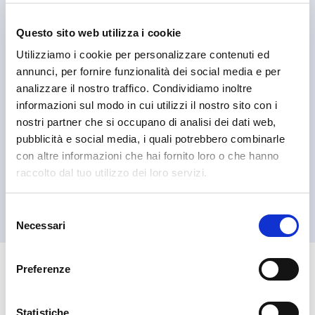
Questo sito web utilizza i cookie
Utilizziamo i cookie per personalizzare contenuti ed
annunci, per fornire funzionalità dei social media e per
analizzare il nostro traffico. Condividiamo inoltre
informazioni sul modo in cui utilizzi il nostro sito con i
nostri partner che si occupano di analisi dei dati web,
pubblicità e social media, i quali potrebbero combinarle
con altre informazioni che hai fornito loro o che hanno
raccolto dal tuo utilizzo dei loro servizi.
Piateda
La Torre Piateda
Selezione
Necessari
del
consenso
Preferenze
🏘️ Scopri il comune di
Piateda
Statistiche