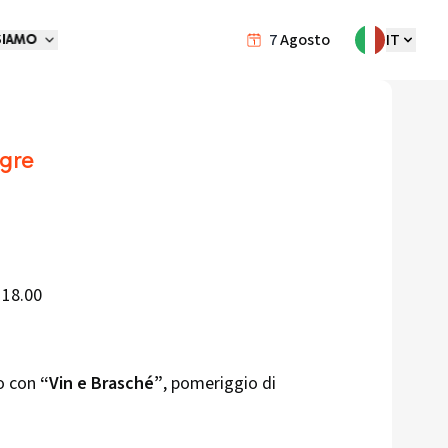
7
Agosto
IT
SIAMO
agre
 18.00
io con
“Vin e Brasché”
, pomeriggio di