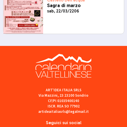
Castello Dell'acqua
Sagra di marzo
sab, 22/03/2206
ART'IDEA ITALIA SRLS
Via Mazzini, 23 23100 Sondrio
CF/PI 01035400140
ISCR. REA SO 77902
artideaitaliasrls@legalmail.it
Seguici sui social