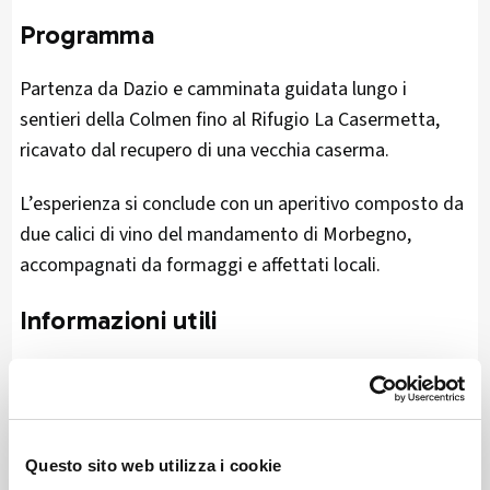
Programma
Partenza da Dazio e camminata guidata lungo i
sentieri della Colmen fino al Rifugio La Casermetta,
ricavato dal recupero di una vecchia caserma.
L’esperienza si conclude con un aperitivo composto da
due calici di vino del mandamento di Morbegno,
accompagnati da formaggi e affettati locali.
Informazioni utili
L’escursione dura circa 4 ore e si sviluppa su un
percorso di 5,5 chilometri, con un dislivello positivo di
390 metri. È incluso l’accompagnamento di una guida
di media montagna.
Questo sito web utilizza i cookie