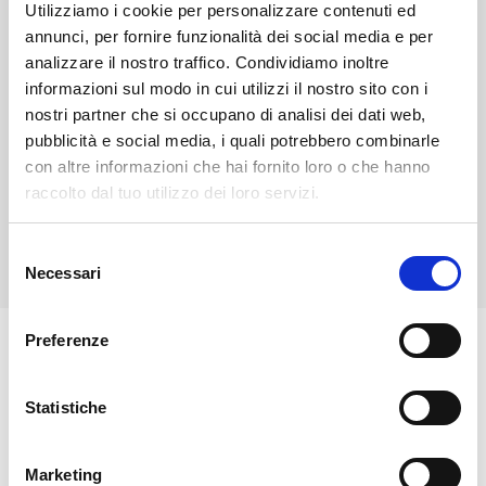
Utilizziamo i cookie per personalizzare contenuti ed
Si consiglia di portare abbigliamento comodo, scarpe
annunci, per fornire funzionalità dei social media e per
da trekking, zainetto con acqua, felpa o k-way,
analizzare il nostro traffico. Condividiamo inoltre
cappellino, crema solare e frontalino. I bastoncini da
informazioni sul modo in cui utilizzi il nostro sito con i
nostri partner che si occupano di analisi dei dati web,
trekking sono facoltativi.
pubblicità e social media, i quali potrebbero combinarle
con altre informazioni che hai fornito loro o che hanno
raccolto dal tuo utilizzo dei loro servizi.
Prenota o regala qui
Selezione
Necessari
del
consenso
Preferenze
🏘️ Scopri il comune di Dazio
Statistiche
Marketing