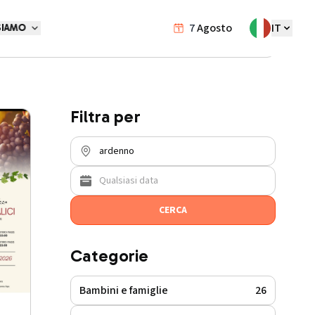
7
Agosto
IT
SIAMO
Eventi
/
ardenno
Filtra per
CERCA
Categorie
Bambini e famiglie
26