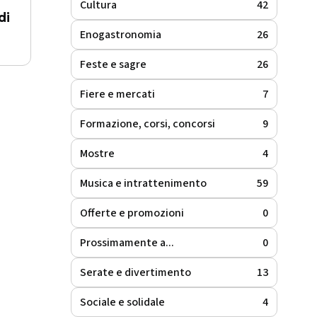
Cultura
42
di
Enogastronomia
26
Feste e sagre
26
Fiere e mercati
7
Formazione, corsi, concorsi
9
Mostre
4
Musica e intrattenimento
59
Offerte e promozioni
0
Prossimamente a...
0
Serate e divertimento
13
Sociale e solidale
4