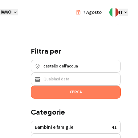
7
Agosto
IT
SIAMO
Eventi
/
castello-dell'acqua
Filtra per
CERCA
Categorie
Bambini e famiglie
41