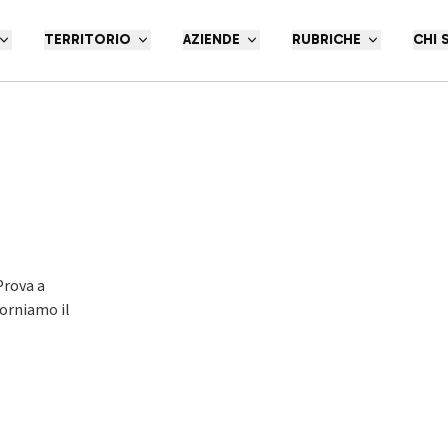
TERRITORIO
AZIENDE
RUBRICHE
CHI 
o
Prova a
iorniamo il