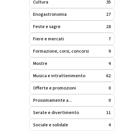
Cultura
35
Enogastronomia
27
Feste e sagre
28
Fiere e mercati
7
Formazione, corsi, concorsi
9
Mostre
4
Musica e intrattenimento
62
Offerte e promozioni
0
Prossimamente a...
0
Serate e divertimento
11
Sociale e solidale
4