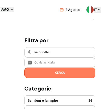
8
Agosto
IT
SIAMO
Eventi
/
valdisotto
Filtra per
CERCA
Categorie
Bambini e famiglie
36