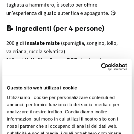
tagliata a fiammifero, è scelto per offrire
un’esperienza di gusto autentica e appagante. 😋
📝 Ingredienti (per 4 persone)
200 g di
insalate miste
(spumiglia, songino, lollo,
valeriana, rucola selvatica)
150 g di
Valtellina Casera DOP stagionato
8 fette di
pancetta tesa
8
pomodorini ciliegia
piccoli
4
funghi freschi
coltivati o porcini
Questo sito web utilizza i cookie
16
gherigli di noce
Utilizziamo i cookie per personalizzare contenuti ed
8 fette di
pane di segale
, tagliate a cubetti
annunci, per fornire funzionalità dei social media e per
1
mela verde
analizzare il nostro traffico. Condividiamo inoltre
Olio extravergine d’oliva
q.b.
informazioni sul modo in cui utilizzi il nostro sito con i
Aceto di vino rosso
q.b.
nostri partner che si occupano di analisi dei dati web,
pubblicità e social media, i quali potrebbero combinarle