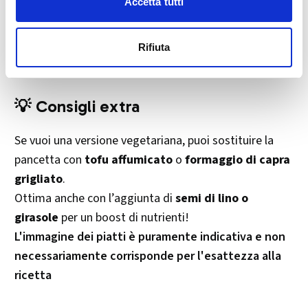
Accetta tutti
formaggio, le noci e la mela.
Condisci con un’emulsione
preparata mescolando
Rifiuta
olio extravergine d’oliva
,
aceto di vino rosso
e
sale
.
💡 Consigli extra
Se vuoi una versione vegetariana, puoi sostituire la
pancetta con
tofu affumicato
o
formaggio di capra
grigliato
.
Ottima anche con l’aggiunta di
semi di lino o
girasole
per un boost di nutrienti!
L'immagine dei piatti è puramente indicativa e non
necessariamente corrisponde per l'esattezza alla
ricetta