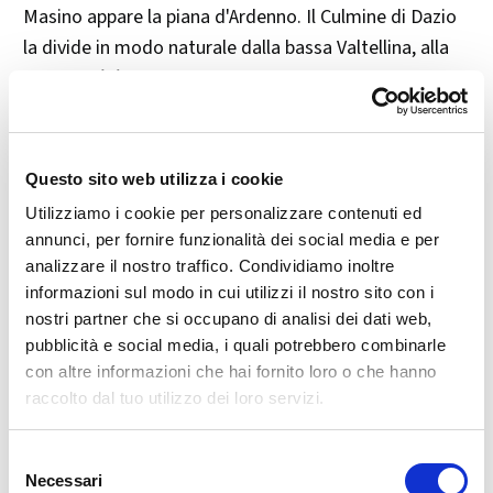
Masino appare la piana d'Ardenno. Il Culmine di Dazio
la divide in modo naturale dalla bassa Valtellina, alla
quale però è strettamente legata. La vista si apre
verso Sondrio e si spinge fino al gruppo dell'Adamello.
Il suo territorio si espande, dal fondovalle verso la Val
Masino, con i nuclei abitati di: Masino, Cavallari,
Questo sito web utilizza i cookie
Arsizio, Scheneno, Gaggio, Biolo e Piazzalunga.
Utilizziamo i cookie per personalizzare contenuti ed
Ardenno appare come un piccolo comune con le
annunci, per fornire funzionalità dei social media e per
frazioni sparse in sponda Retica, poco abitate, e con il
analizzare il nostro traffico. Condividiamo inoltre
fondovalle costellato di piccoli e medi insediamenti.
informazioni sul modo in cui utilizzi il nostro sito con i
nostri partner che si occupano di analisi dei dati web,
Un tempo Ardenno non si presentava così. Qui
pubblicità e social media, i quali potrebbero combinarle
nell'anno 1010 si costituì la pieve di Ardenno che si
con altre informazioni che hai fornito loro o che hanno
estendeva dalla riva destra del Bitto fino a Berbenno.
raccolto dal tuo utilizzo dei loro servizi.
Si ha memoria anche di un antico castello di S. Lucio e
di una torre vescovile dove si riscuotevano le entrare
Selezione
dei beni che il vescovo di Como possedeva in
Necessari
del