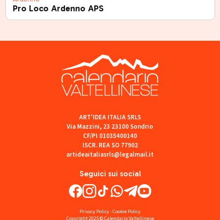
Pro Loco Ardenno APS
ART'IDEA ITALIA SRLS
Via Mazzini, 23 23100 Sondrio
CF/PI 01035400140
ISCR. REA SO 77902
artideaitaliasrls@legalmail.it
Seguici sui social
Privacy Policy
-
Cookie Policy
Copyright 2025 © Calendario Valtellinese