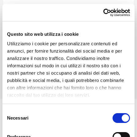
Valchiavenna
Piuro si trova in Valchiavenna, al confine con la
Svizzera, ed è nota per le Cascate dell’Acquafraggia e
Questo sito web utilizza i cookie
il Palazzo Vertemate Franchi, dimora rinascimentale
Utilizziamo i cookie per personalizzare contenuti ed
sopravvissuta alla frana del 1618. Da visitare il sito
annunci, per fornire funzionalità dei social media e per
archeologico di Belfort e la chiesa di San Martino ad
analizzare il nostro traffico. Condividiamo inoltre
Aurogo con affreschi del XI secolo. È punto di partenza
informazioni sul modo in cui utilizzi il nostro sito con i
nostri partner che si occupano di analisi dei dati web,
per escursioni verso Savogno e la Val di Lei.
pubblicità e social media, i quali potrebbero combinarle
con altre informazioni che hai fornito loro o che hanno
raccolto dal tuo utilizzo dei loro servizi.
Selezione
Il borgo è citato per la prima volta in un documento
Necessari
del
del 973 come Prore, termine che nelle testimonianze
consenso
successive si alterna con Plurium, che infine ebbe il
Preferenze