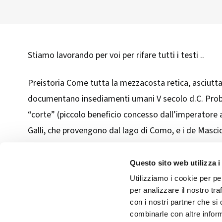
Stiamo lavorando per voi per rifare tutti i testi ..
Preistoria Come tutta la mezzacosta retica, asciutta 
documentano insediamenti umani V secolo d.C. Probabi
“corte” (piccolo beneficio concesso dall’imperatore a 
Galli, che provengono dal lago di Como, e i de Mascioc
1251 Un documento attesta la presenza di uno xenodoc
Pendolasco (la quadra era un organo amministrativo c
Questo sito web utilizza i
Utilizziamo i cookie per pe
per analizzare il nostro tra
con i nostri partner che si
combinarle con altre inform