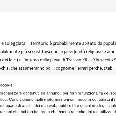
e soleggiata, il territorio è probabilmente abitato da popol
lmente già si costituiscono le pievi (unità religiose e ammi
dei laici) all’interno della pieve di Tresivio XII — XIV secol
his, che assumeranno poi il cognome Ferrari perché, stabilitis
hio (ospizio gratuito per forestieri e pellegrini) 1349 In u
he gestiva una parte ben definita di territorio comunale)...
 cookie
rsonalizzare contenuti ed annunci, per fornire funzionalità dei so
ffico. Condividiamo inoltre informazioni sul modo in cui utilizzi il 
 occupano di analisi dei dati web, pubblicità e social media, i qual
azioni che hai fornito loro o che hanno raccolto dal tuo utilizzo d