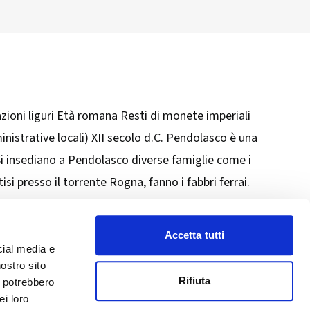
azioni liguri Età romana Resti di monete imperiali
nistrative locali) XII secolo d.C. Pendolasco è una
o Si insediano a Pendolasco diverse famiglie come i
i presso il torrente Rogna, fanno i fabbri ferrai.
n testamento si nomina la quadra di San Fedele del
Scopri di più. Clicca qui
Accetta tutti
cial media e
nostro sito
Rifiuta
i potrebbero
ei loro