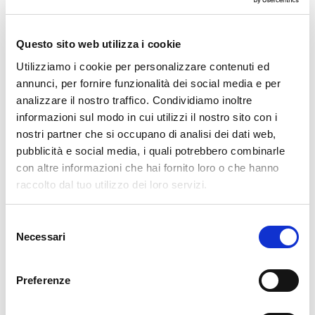
retico mediovaltellinese, fra Berbenno di Valtellina, ad
ovest, e Castione Andevenno, ad est. Il nucleo centrale
Questo sito web utilizza i cookie
si trova, ad una quota di poco superiore ai 500 metri, a
Utilizziamo i cookie per personalizzare contenuti ed
monte dell’ampio conoide di deiezione formato dal
annunci, per fornire funzionalità dei social media e per
torrente Caldenno, che scende dalla valle di
analizzare il nostro traffico. Condividiamo inoltre
Postalesio, ad ovest del paese. A monte dell’abitato si
informazioni sul modo in cui utilizzi il nostro sito con i
sviluppa l’ampio dosso che è delimitato ad ovest dalla
nostri partner che si occupano di analisi dei dati web,
valle di Postalesio e ad est dalla valle del Boco (o
pubblicità e social media, i quali potrebbero combinarle
Bocco: il termine deriva da “sbocco” o, più
con altre informazioni che hai fornito loro o che hanno
raccolto dal tuo utilizzo dei loro servizi.
probabilmente, da “bocc”, ariete), e che scende dal
monte Caldenno (m. 2669), il punto di massima
Selezione
elevazione del territorio comunale. Si tratta di un
Necessari
del
territorio non ampio (circa 11 kmq), ma che presenta
consenso
moltissimi aspetti di interesse etnografico,
Preferenze
naturalistico ed escursionistico. Il suo territorio ha
un'estensione di 10,6 kmq ed è costituito da una sorta