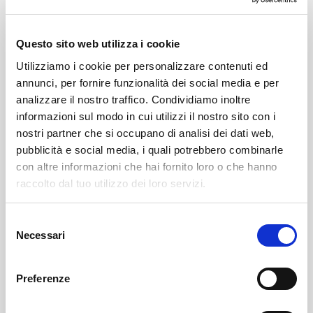
Mari è riuscita a creare un team molto affiatato a cui
tiene molto e il rapporto che si è instaurato tra di loro
Questo sito web utilizza i cookie
traspare anche nel
servizio sempre gentile, veloce e
Utilizziamo i cookie per personalizzare contenuti ed
cordiale.
annunci, per fornire funzionalità dei social media e per
analizzare il nostro traffico. Condividiamo inoltre
Durante la bella stagione,
il giovedì sera il Miarescia
informazioni sul modo in cui utilizzi il nostro sito con i
propone un ricchissimo apericena (che possiamo
nostri partner che si occupano di analisi dei dati web,
definire una vera e propria cena) a base di sciatt,
pubblicità e social media, i quali potrebbero combinarle
salumi, formaggi, stuzzicherie, antipasti di ogni
con altre informazioni che hai fornito loro o che hanno
raccolto dal tuo utilizzo dei loro servizi.
genere e dolce.
Quei momenti in cui gusti di tutto e soddisfi la tua
Selezione
Necessari
voglia di un apericena completo dalla A alla Z…vino
del
consenso
incluso.
Preferenze
Il tutto accarezzato dalla piacevole brezza sempre