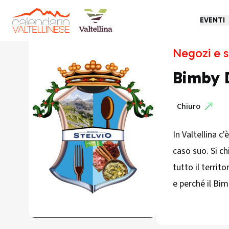
EVENTI
Negozi e s
Bimby D
Chiuro
In Valtellina c
caso suo. Si ch
tutto il territ
e perché il Bi