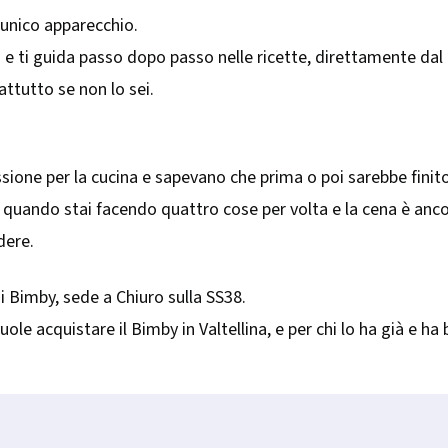
n unico apparecchio.
 e ti guida passo dopo passo nelle ricette, direttamente dal 
attutto se non lo sei.
ssione per la cucina e sapevano che prima o poi sarebbe finit
quando stai facendo quattro cose per volta e la cena è anco
dere.
 di Bimby, sede a Chiuro sulla SS38.
vuole acquistare il Bimby in Valtellina, e per chi lo ha già e h