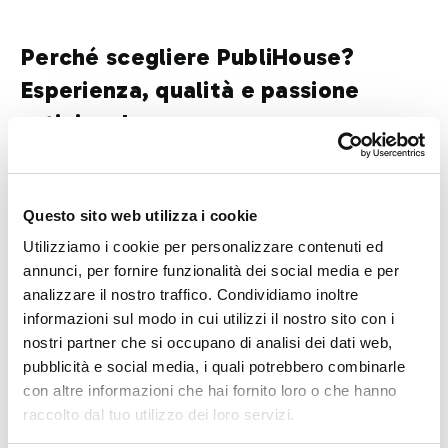
Perché scegliere PubliHouse?
Esperienza, qualità e passione
artigianale
PubliHouse è un laboratorio artigianale, sì. Ma con
visione moderna e tecnologia avanzata
.
Questo sito web utilizza i cookie
Utilizzano attrezzature professionali, noleggiano
Utilizziamo i cookie per personalizzare contenuti ed
piattaforme aeree per installazioni in quota e sono in
annunci, per fornire funzionalità dei social media e per
grado di adattarsi a
qualsiasi esigenza del cliente
.
analizzare il nostro traffico. Condividiamo inoltre
informazioni sul modo in cui utilizzi il nostro sito con i
Collaborano con:
nostri partner che si occupano di analisi dei dati web,
pubblicità e social media, i quali potrebbero combinarle
Aziende
con altre informazioni che hai fornito loro o che hanno
raccolto dal tuo utilizzo dei loro servizi.
Artigiani