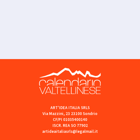
ART'IDEA ITALIA SRLS
Via Mazzini, 23 23100 Sondrio
CF/PI 01035400140
ISCR. REA SO 77902
artideaitaliasrls@legalmail.it