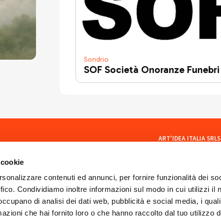
Sondrio
SOF Società Onoranze Funebri
ART'IDEA ITALIA SRLS
social
Via Mazzini, 23 23100 Son
CF/PI 01035400140
 cookie
ISCR. REA SO 77902
artideaitaliasrls@legalma
rsonalizzare contenuti ed annunci, per fornire funzionalità dei so
ffico. Condividiamo inoltre informazioni sul modo in cui utilizzi il 
 occupano di analisi dei dati web, pubblicità e social media, i qual
azioni che hai fornito loro o che hanno raccolto dal tuo utilizzo d