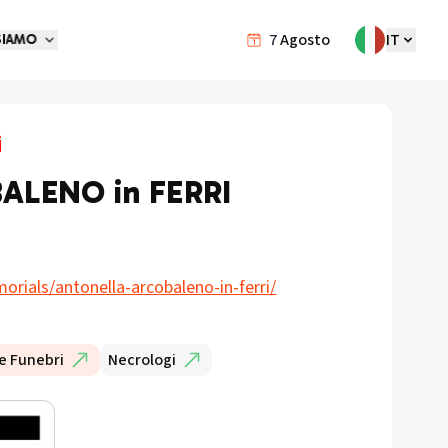
7
Agosto
IT
SIAMO
i
LENO in FERRI
rials/antonella-arcobaleno-in-ferri/
e Funebri
Necrologi