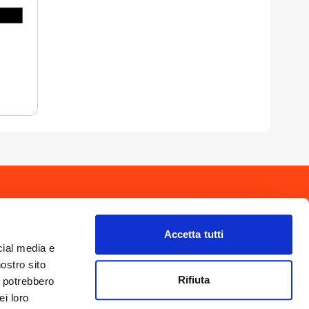
drio
Privacy Policy
-
Cookie Policy
Copyright 2025 © Calendario Valtellinese
Made by Dijiti
Accetta tutti
il.it
cial media e
nostro sito
Rifiuta
i potrebbero
ei loro