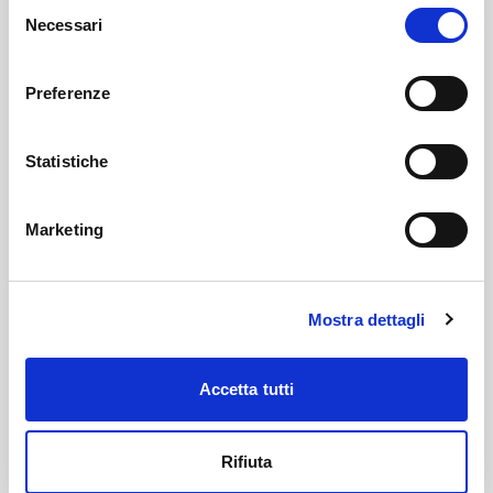
Selezione
Necessari
del
(Un gentile contributo di Mariella della UILDM
consenso
Sondrio: memorie raccolte dei suoi genitori)
Preferenze
curiosità
Statistiche
Marketing
Altri articoli che potrebbero
piacerti
Mostra dettagli
Accetta tutti
Rifiuta