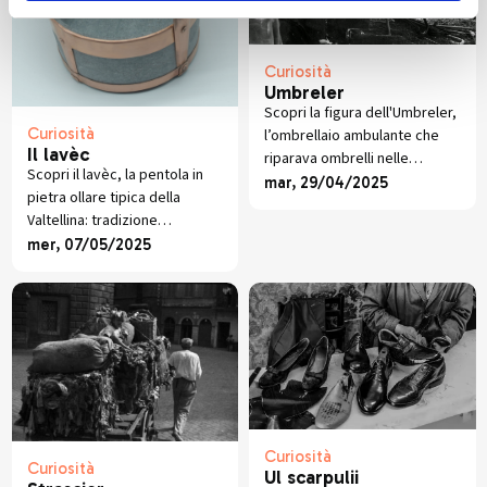
Curiosità
Umbreler
Scopri la figura dell'Umbreler,
Curiosità
l’ombrellaio ambulante che
Il lavèc
riparava ombrelli nelle
Scopri il lavèc, la pentola in
contrade di Piateda, memoria
mar, 29/04/2025
pietra ollare tipica della
di antichi mestieri valtellinesi.
Valtellina: tradizione
millenaria, cottura naturale e
mer, 07/05/2025
sapori autentici per piatti
ricchi e genuini.
Curiosità
Curiosità
Ul scarpulii