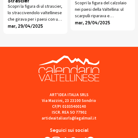
Strascier
Scopri la figura del calzolaio
Scopri la figura di ul strascier,
nei paesi della Valtellina: ul
lo straccivendolo valtellinese
scarpulìi riparava e
che girava per i paesi con un
confezionava scarpe a mano,
mar, 29/04/2025
carretto, raccogliendo stracci
mar, 29/04/2025
tramandando un mestiere
e offrendo piccoli oggetti in
prezioso per intere
cambio.
generazioni contadine.
ART'IDEA ITALIA SRLS
Via Mazzini, 23 23100 Sondrio
CF/PI 01035400140
ISCR. REA SO 77902
artideaitaliasrls@legalmail.it
Seguici sui social