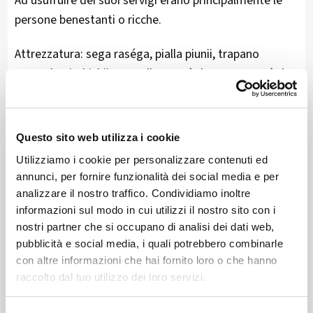
Ad usufruire dei suoi servigi erano principalmente le
persone benestanti o ricche.
Attrezzatura: sega raséga, pialla piunii, trapano
manuale girabichii, martello martèel, scure segurèel,
coltelli curtèei, punte intercambiabili di varie misure
per il “trapano” poonti e lama ricurva ad un’estremità,
con due manici posti in senso verticale rispetto alla
Questo sito web utilizza i cookie
lama stessa dulii.
Utilizziamo i cookie per personalizzare contenuti ed
annunci, per fornire funzionalità dei social media e per
Sistemava gli attrezzi in un sacco che buttava su una
analizzare il nostro traffico. Condividiamo inoltre
spalla.
informazioni sul modo in cui utilizzi il nostro sito con i
Materiale: legno, chiodi di legno (li costruiva
nostri partner che si occupano di analisi dei dati web,
direttamente sul posto) e paglia ottenuta dalla
pubblicità e social media, i quali potrebbero combinarle
con altre informazioni che hai fornito loro o che hanno
segale.
raccolto dal tuo utilizzo dei loro servizi.
Generalmente il materiale era fornito dal cliente.