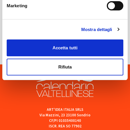
Marketing
Mostra dettagli
Sondrio
SOF Società Onoranze Funebri
Accetta tutti
Rifiuta
ART'IDEA ITALIA SRLS
Via Mazzini, 23 23100 Sondrio
CF/PI 01035400140
ISCR. REA SO 77902